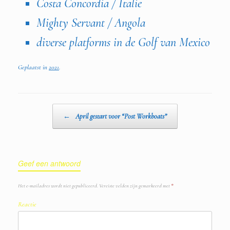
Costa Concordia / Italie
Mighty Servant / Angola
diverse platforms in de Golf van Mexico
Geplaatst in
2021
.
Bericht navigatie
←
April gestart voor “Post Workboats”
Geef een antwoord
Het e-mailadres wordt niet gepubliceerd.
Vereiste velden zijn gemarkeerd met
*
Reactie